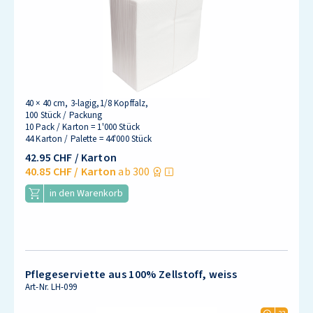
40 × 40 cm, 3-lagig,1/8 Kopffalz,
100 Stück / Packung
10 Pack / Karton = 1'000 Stück
44 Karton / Palette = 44'000 Stück
42.95 CHF
/ Karton
40.85 CHF
/ Karton
ab 300
in den Warenkorb
Pflegeserviette aus 100% Zellstoff, weiss
Art-Nr.
LH-099