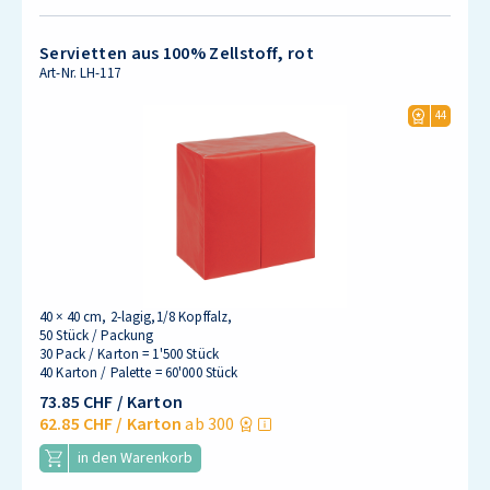
Servietten aus 100% Zellstoff, rot
Art-Nr.
LH-117
44
40 × 40 cm, 2-lagig,1/8 Kopffalz,
50 Stück / Packung
30 Pack / Karton = 1'500 Stück
40 Karton / Palette = 60'000 Stück
73.85 CHF
/ Karton
62.85 CHF
/ Karton
ab 300
in den Warenkorb