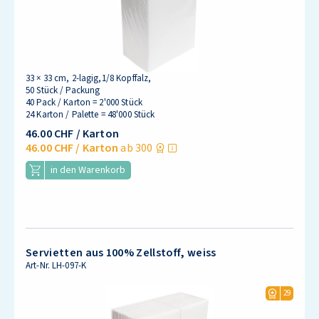
33 × 33 cm, 2-lagig,1/8 Kopffalz,
50 Stück / Packung
40 Pack / Karton = 2'000 Stück
24 Karton / Palette = 48'000 Stück
46.00 CHF
/ Karton
46.00 CHF
/ Karton
ab 300
in den Warenkorb
Servietten aus 100% Zellstoff, weiss
Art-Nr.
LH-097-K
29