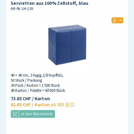
Servietten aus 100% Zellstoff, blau
Art-Nr.
LH-116
44
40 × 40 cm, 2-lagig,1/8 Kopffalz,
50 Stück / Packung
30 Pack / Karton = 1'500 Stück
40 Karton / Palette = 60'000 Stück
73.85 CHF
/ Karton
62.85 CHF
/ Karton
ab 300
in den Warenkorb