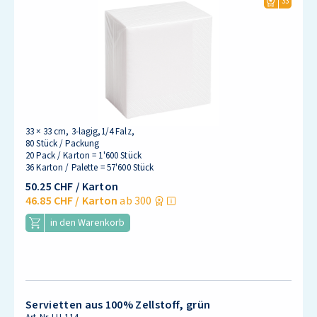
33
33 × 33 cm, 3-lagig,1/4 Falz,
80 Stück / Packung
20 Pack / Karton = 1'600 Stück
36 Karton / Palette = 57'600 Stück
50.25 CHF
/ Karton
46.85 CHF
/ Karton
ab 300
in den Warenkorb
Servietten aus 100% Zellstoff, grün