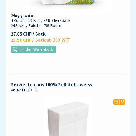
3-lagig, weiss,
4 Rollen à 50 Blatt, 32 Rollen / Sack
24 Säcke / Palette = 768 Rollen
27.85 CHF
/ Sack
25.50 CHF
/ Sack
ab 300
in den Warenkorb
Servietten aus 100% Zellstoff, weiss
Art-Nr.
LH-095-K
35