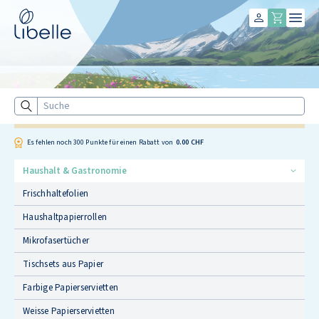
Libelle
Suche
Es fehlen noch
300
Punkte für einen Rabatt von
0.00 CHF
Haushalt & Gastronomie
Frischhaltefolien
Haushaltpapierrollen
Mikrofasertücher
Tischsets aus Papier
Farbige Papierservietten
Weisse Papierservietten