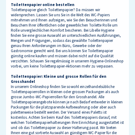
Toilettenpapier online bestellen
Toilettenpapier gleich Toilettenpapier? Da müssen wir
widersprechen. Lassen Sie uns Sie in die Welt des WC-Papiers
mitnehmen und Ihnen aufzeigen, wie Sie den Besucherinnen und
Besuchern Ihrer öffentlichen oder gewerblichen Toilette Rolle um
Rolle unvergleichlichen Komfort bescheren. Bei Libelle Hygiene
finden Sie eine grosse Auswahl an unterschiedlichen Ausführungen,
Mengen und Prägungen, sodass das gewählte Toilettenpapier
genau Ihren Anforderungen im Büro, Gewerbe oder der
Gastronomie gerecht wird. Bei uns können Sie Toilettenpapier
günstig online kaufen und müssen dabei nicht auf die Qualität
verzichten. Schauen Sie regelmässig in unserem Hygiene-Onlineshop
vorbei, um keine Toilettenpapier-Aktionen mehr zu verpassen.
Toilettenpapier: Kleine und grosse Rollen für den
Grosshandel
In unserem Onlineshop finden Sie sowohl einzelhandelsübliche
Toilettenpapierrollen in kleinen oder grossen Packungen als auch
grosse Jumbo-WC-Papierrollen für den Grosshandel. Alle
Toilettenpapierangebote können je nach Bedarf entweder in kleinen
Packungen für die platzsparende Aufbewahrung oder aber auch
palettenweise bestellt werden. Der Versand eines Paletts ist
kostenlos. Achten Sie beim Kauf des Toilettenpapiers darauf, mit
welchen Toilettenpapierhalterungen Ihre Einrichtung ausgestattet ist
und ob das Toilettenpapier zu dieser Halterung passt. Wir bieten
Ihnen eine gut sortierte Auswahl an günstigem WC-Papier für die