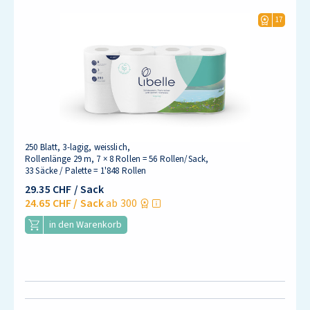
17
250 Blatt, 3-lagig, weisslich,
Rollenlänge 29 m, 7 × 8 Rollen = 56 Rollen/Sack,
33 Säcke / Palette = 1'848 Rollen
29.35 CHF
/ Sack
24.65 CHF
/ Sack
ab 300
in den Warenkorb