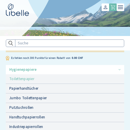
Libelle
Suche
Es fehlen noch
300
Punkte für einen Rabatt von
0.00 CHF
Hygienepapiere
Toilettenpapier
Papierhandtücher
Jumbo Toilettenpapier
Putztuchrollen
Handtuchpapierrollen
Industriepapierrollen