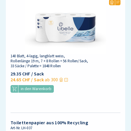
17
140 Blatt, 4-lagig, langblatt weiss,
Rollenlänge 19 m, 7 × 8 Rollen = 56 Rollen/Sack,
33 Säcke / Palette = 1848 Rollen
29.35 CHF
/ Sack
24.65 CHF
/ Sack
ab 300
in den Warenkorb
Toilettenpapier aus 100% Recycling
Art-Nr.
LH-037