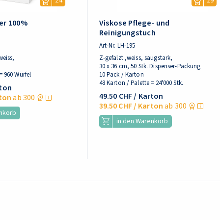
24
29
er 100%
Viskose Pflege- und
e
Reinigungstuch
Art-Nr.
LH-195
weiss,
Z-gefalzt ,weiss, saugstark,
30 x 36 cm, 50 Stk. Dispenser-Packung
= 960 Würfel
10 Pack / Karton
48 Karton / Palette = 24'000 Stk.
rton
49.50 CHF
/ Karton
ton
ab 300
39.50 CHF
/ Karton
ab 300
enkorb
in den Warenkorb