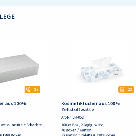
LEGE
23
22
er aus 100%
Kosmetiktücher aus 100%
e
Zellstoffwatte
Art-Nr.
LH-052
 weiss, neutrale Schachtel,
100-er Box, 2-lagig, weiss,
40 Boxen / Karton
 = 1280 Boxen
32 Karton / Palette = 1280 Boxen.