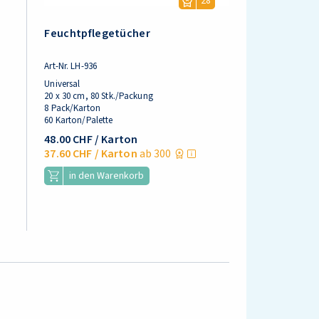
28
Feuchtpflegetücher
Art-Nr.
LH-936
Universal
20 x 30 cm, 80 Stk./Packung
8 Pack/Karton
60 Karton/Palette
48.00 CHF
/ Karton
37.60 CHF
/ Karton
ab 300
in den Warenkorb