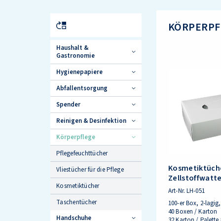
KÖRPERPF
Haushalt &
Gastronomie
Hygienepapiere
Abfallentsorgung
Spender
Reinigen & Desinfektion
Körperpflege
Pflegefeuchttücher
Kosmetiktüch
Vliestücher für die Pflege
Zellstoffwatt
Kosmetiktücher
Art-Nr.
LH-051
Taschentücher
100-er Box, 2-lagig,
40 Boxen / Karton
Handschuhe
32 Karton / Palette