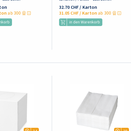
rton
32.70 CHF
/ Karton
ton
ab 300
31.05 CHF
/ Karton
ab 300
enkorb
in den Warenkorb