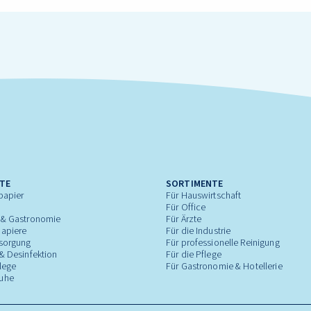
TE
SORTIMENTE
papier
Für Hauswirtschaft
Für Office
 & Gastronomie
Für Ärzte
apiere
Für die Industrie
tsorgung
Für professionelle Reinigung
& Desinfektion
Für die Pflege
lege
Für Gastronomie & Hotellerie
uhe