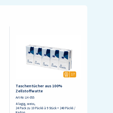
17
Taschentücher aus 100%
Zellstoffwatte
Art-Nr.
LH-055
4-lagig, weiss,
24 Pack zu 10 Päckli à 9 Stück = 240 Päckli /
Karton