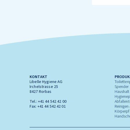
KONTAKT
PRODUK
Libelle Hygiene AG
Toiletten
Irchelstrasse 25
Spender
8427 Rorbas
Haushalt
Hygienep
Tel.:
+41 44 542 42 00
Abfallen
Fax: +41 44 542 42 01
Reinigen 
Körperpf
Handsch