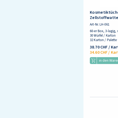
Kosmetiktüch
Zellstoffwatt
Art-Nr.
LH-061
60-er Box, 3-lagig, 
30 Würfel / Karton
32 Karton / Palette 
38.70 CHF
/ Ka
34.60 CHF
/ Kar
in den War