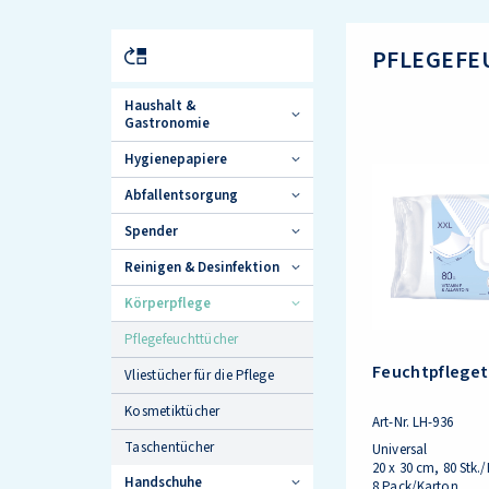
PFLEGEF
Haushalt &
Gastronomie
Hygienepapiere
Abfallentsorgung
Spender
Reinigen & Desinfektion
Körperpflege
Pflegefeuchttücher
Feuchtpflege
Vliestücher für die Pflege
Kosmetiktücher
Art-Nr.
LH-936
Taschentücher
Universal
20 x 30 cm, 80 Stk
Handschuhe
8 Pack/Karton