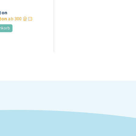
rton
ton
ab 300
enkorb