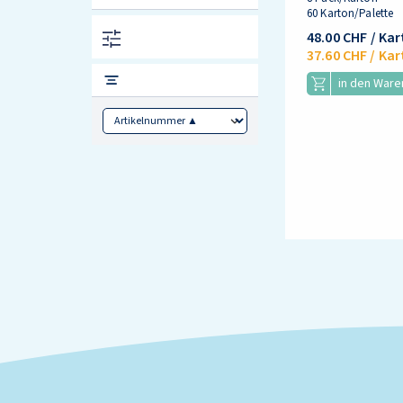
60 Karton/Palette
48.00 CHF
/ Ka
37.60 CHF
/ Kar
in den War
Sorting