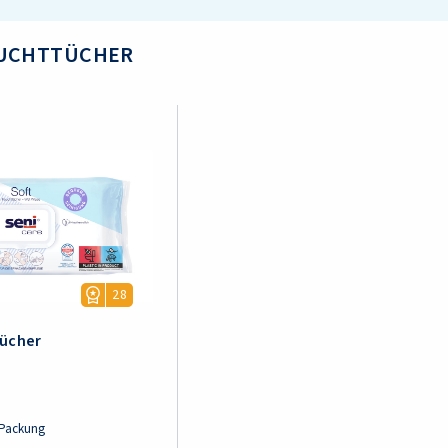
EUCHTTÜCHER
28
tücher
./Packung