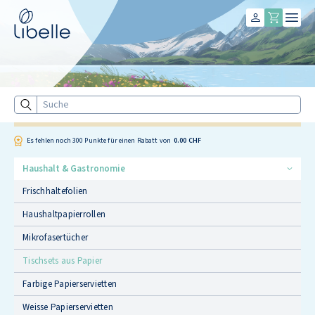
Libelle
Suche
Es fehlen noch
300
Punkte für einen Rabatt von
0.00 CHF
Haushalt & Gastronomie
Frischhaltefolien
Haushaltpapierrollen
Mikrofasertücher
Tischsets aus Papier
Farbige Papierservietten
Weisse Papierservietten