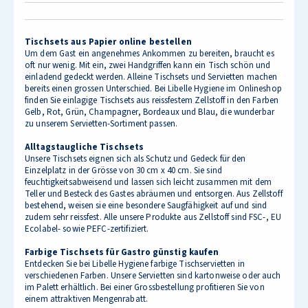
Tischsets aus Papier online bestellen
Um dem Gast ein angenehmes Ankommen zu bereiten, braucht es
oft nur wenig. Mit ein, zwei Handgriffen kann ein Tisch schön und
einladend gedeckt werden. Alleine Tischsets und Servietten machen
bereits einen grossen Unterschied. Bei Libelle Hygiene im Onlineshop
finden Sie einlagige Tischsets aus reissfestem Zellstoff in den Farben
Gelb, Rot, Grün, Champagner, Bordeaux und Blau, die wunderbar
zu unserem Servietten-Sortiment passen.
Alltagstaugliche Tischsets
Unsere Tischsets eignen sich als Schutz und Gedeck für den
Einzelplatz in der Grösse von 30 cm x 40 cm. Sie sind
feuchtigkeitsabweisend und lassen sich leicht zusammen mit dem
Teller und Besteck des Gastes abräumen und entsorgen. Aus Zellstoff
bestehend, weisen sie eine besondere Saugfähigkeit auf und sind
zudem sehr reissfest. Alle unsere Produkte aus Zellstoff sind FSC-, EU
Ecolabel- sowie PEFC-zertifiziert.
Farbige Tischsets für Gastro günstig kaufen
Entdecken Sie bei Libelle Hygiene farbige Tischservietten in
verschiedenen Farben. Unsere Servietten sind kartonweise oder auch
im Palett erhältlich. Bei einer Grossbestellung profitieren Sie von
einem attraktiven Mengenrabatt.