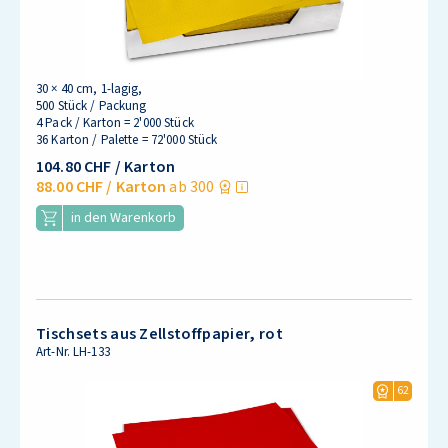
30 × 40 cm, 1-lagig,
500 Stück / Packung
4 Pack / Karton = 2'000 Stück
36 Karton / Palette = 72'000 Stück
104.80 CHF
/ Karton
88.00 CHF
/ Karton
ab 300
in den Warenkorb
Tischsets aus Zellstoffpapier, rot
Art-Nr.
LH-133
62