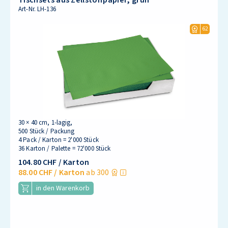
Tischsets aus Zellstoffpapier, grün
Art-Nr.
LH-136
62
30 × 40 cm, 1-lagig,
500 Stück / Packung
4 Pack / Karton = 2'000 Stück
36 Karton / Palette = 72'000 Stück
104.80 CHF
/ Karton
88.00 CHF
/ Karton
ab 300
in den Warenkorb