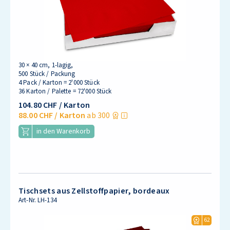
30 × 40 cm, 1-lagig,
500 Stück / Packung
4 Pack / Karton = 2'000 Stück
36 Karton / Palette = 72'000 Stück
104.80 CHF
/ Karton
88.00 CHF
/ Karton
ab 300
in den Warenkorb
Tischsets aus Zellstoffpapier, bordeaux
Art-Nr.
LH-134
62