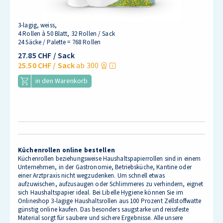
3-lagig, weiss,
4 Rollen à 50 Blatt, 32 Rollen / Sack
24 Säcke / Palette = 768 Rollen
27.85 CHF
/ Sack
25.50 CHF
/ Sack
ab 300
in den Warenkorb
Küchenrollen online bestellen
Küchenrollen beziehungsweise Haushaltspapierrollen sind in einem
Unternehmen, in der Gastronomie, Betriebsküche, Kantine oder
einer Arztpraxis nicht wegzudenken. Um schnell etwas
aufzuwischen, aufzusaugen oder Schlimmeres zu verhindern, eignet
sich Haushaltspapier ideal. Bei Libelle Hygiene können Sie im
Onlineshop 3-lagige Haushaltsrollen aus 100 Prozent Zellstoffwatte
günstig online kaufen. Das besonders saugstarke und reissfeste
Material sorgt für saubere und sichere Ergebnisse. Alle unsere