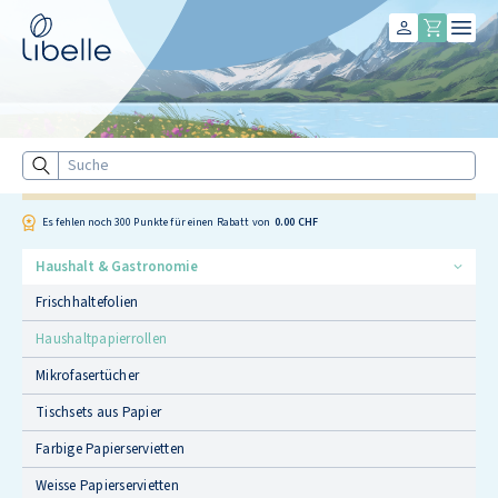
Libelle
Suche
Es fehlen noch
300
Punkte für einen Rabatt von
0.00 CHF
Haushalt & Gastronomie
Frischhaltefolien
Haushaltpapierrollen
Mikrofasertücher
Tischsets aus Papier
Farbige Papierservietten
Weisse Papierservietten