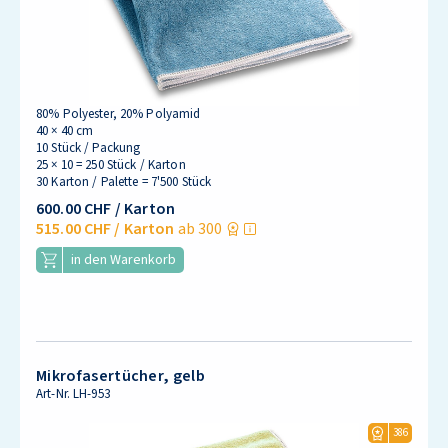
80% Polyester, 20% Polyamid
40 × 40 cm
10 Stück / Packung
25 × 10 = 250 Stück / Karton
30 Karton / Palette = 7'500 Stück
600.00 CHF
/ Karton
515.00 CHF
/ Karton
ab 300
in den Warenkorb
Mikrofasertücher, gelb
Art-Nr.
LH-953
386