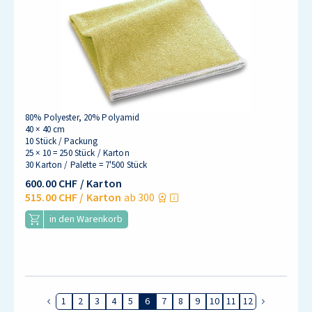
80% Polyester, 20% Polyamid
40 × 40 cm
10 Stück / Packung
25 × 10 = 250 Stück / Karton
30 Karton / Palette = 7'500 Stück
600.00 CHF
/ Karton
515.00 CHF
/ Karton
ab 300
in den Warenkorb
1
2
3
4
5
6
7
8
9
10
11
12
Vorherige Seite
Nächste Se