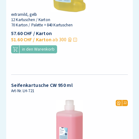
extramild, gelb
12 Kartuschen / Karton
70 Karton / Palette = 840 Kartuschen
57.60 CHF
/ Karton
51.60 CHF
/ Karton
ab 300
in den Warenkorb
Seifenkartusche CW 950 ml
Art-Nr.
LH-721
22