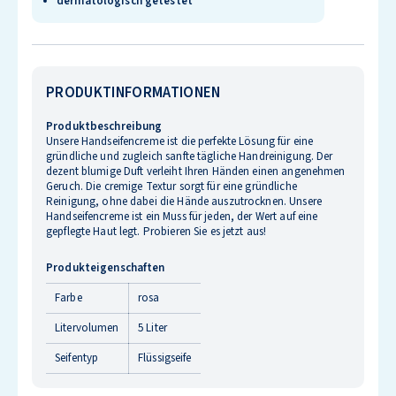
dermatologisch getestet
PRODUKTINFORMATIONEN
Produktbeschreibung
Unsere Handseifencreme ist die perfekte Lösung für eine
gründliche und zugleich sanfte tägliche Handreinigung. Der
dezent blumige Duft verleiht Ihren Händen einen angenehmen
Geruch. Die cremige Textur sorgt für eine gründliche
Reinigung, ohne dabei die Hände auszutrocknen. Unsere
Handseifencreme ist ein Muss für jeden, der Wert auf eine
gepflegte Haut legt. Probieren Sie es jetzt aus!
Produkteigenschaften
Farbe
rosa
Litervolumen
5 Liter
Seifentyp
Flüssigseife