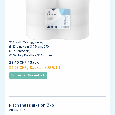
900 Blatt, 2-lagig, weiss,
Ø 22 cm, Kern Ø 7.5 cm, 270 m
6 Rollen/Sack,
49 Säcke / Palette = 294 Rollen
27.40 CHF
/ Sack
22.05 CHF
/ Sack
ab 300
in den Warenkorb
Flächendesinfktion Öko
Art-Nr.
LH-710