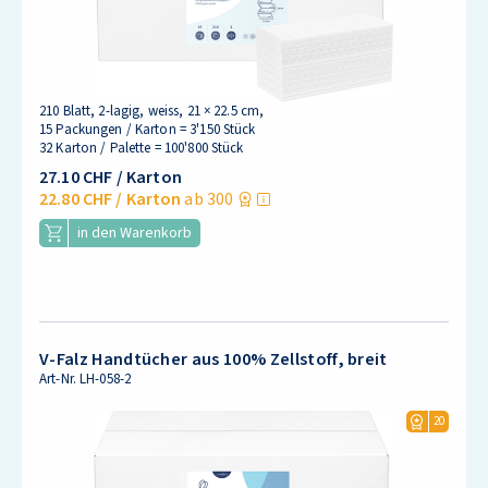
210 Blatt, 2-lagig, weiss, 21 × 22.5 cm,
15 Packungen / Karton = 3'150 Stück
32 Karton / Palette = 100'800 Stück
27.10 CHF
/ Karton
22.80 CHF
/ Karton
ab 300
in den Warenkorb
V-Falz Handtücher aus 100% Zellstoff, breit
Art-Nr.
LH-058-2
20