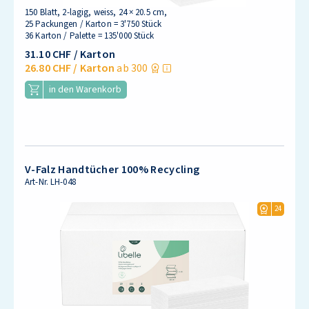
150 Blatt, 2-lagig, weiss, 24 × 20.5 cm,
25 Packungen / Karton = 3'750 Stück
36 Karton / Palette = 135'000 Stück
31.10 CHF
/ Karton
26.80 CHF
/ Karton
ab 300
in den Warenkorb
V-Falz Handtücher 100% Recycling
Art-Nr.
LH-048
24