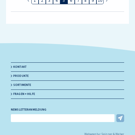
1
2
3
4
5
6
7
8
9
10
Vorherige Seite
Nächste Seite
KONTAKT
PRODUKTE
SORTIMENTE
FRAGEN + HILFE
NEWSLETTERANMELDUNG
E-Mail Adresse
Webagentur Spinner & Weber