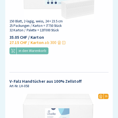
150 Blatt, 2-lagig, weiss, 24 × 23.5 cm
25 Packungen / Karton = 3'750 Stück
32 Karton / Palette = 120'000 Stück
35.05 CHF
/ Karton
27.15 CHF
/ Karton
ab 300
in den Warenkorb
V-Falz Handtücher aus 100% Zellstoff
Art-Nr.
LH-058
16