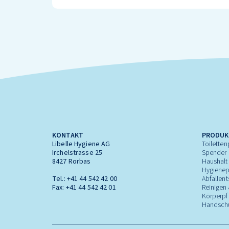
KONTAKT
PRODUK
Libelle Hygiene AG
Toiletten
Irchelstrasse 25
Spender
8427 Rorbas
Haushalt
Hygienep
Tel.:
+41 44 542 42 00
Abfallen
Fax: +41 44 542 42 01
Reinigen 
Körperpf
Handsch