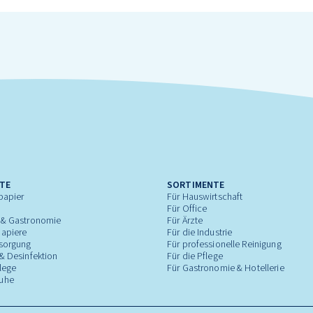
TE
SORTIMENTE
papier
Für Hauswirtschaft
Für Office
 & Gastronomie
Für Ärzte
apiere
Für die Industrie
tsorgung
Für professionelle Reinigung
& Desinfektion
Für die Pflege
lege
Für Gastronomie & Hotellerie
uhe