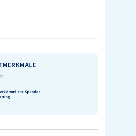
TMERKMALE
ff
herkömmliche Spender
ierung