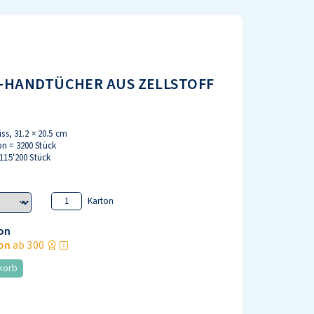
-HANDTÜCHER AUS ZELLSTOFF
iss, 31.2 × 20.5 cm
n = 3200 Stück
 115'200 Stück
Karton
on
on
ab 300
korb