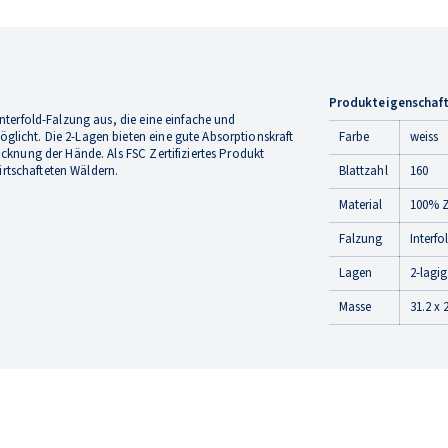
Produkteigenschaf
nterfold-Falzung aus, die eine einfache und
licht. Die 2-Lagen bieten eine gute Absorptionskraft
Farbe
weiss
cknung der Hände. Als FSC Zertifiziertes Produkt
rtschafteten Wäldern.
Blattzahl
160
Material
100% Ze
Falzung
Interfo
Lagen
2-lagig
Masse
31.2 x 