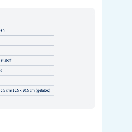
ten
llstoff
ld
20.5 cm/10.5 x 20.5 cm (gefaltet)