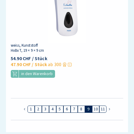
weiss, Kunststoff
HxBxT, 19 × 9 × 9 cm
54.90 CHF
/ Stück
47.90 CHF
/ Stück
ab 300
in den Warenkorb
1
2
3
4
5
6
7
8
9
10
11
Vorherige Seite
Nächste Seit