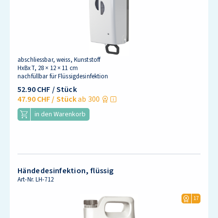
abschliessbar, weiss, Kunststoff
HxBxT, 28 × 12 × 11 cm
nachfüllbar für Flüssigdesinfektion
52.90 CHF
/ Stück
47.90 CHF
/ Stück
ab 300
in den Warenkorb
Händedesinfektion, flüssig
Art-Nr.
LH-712
17