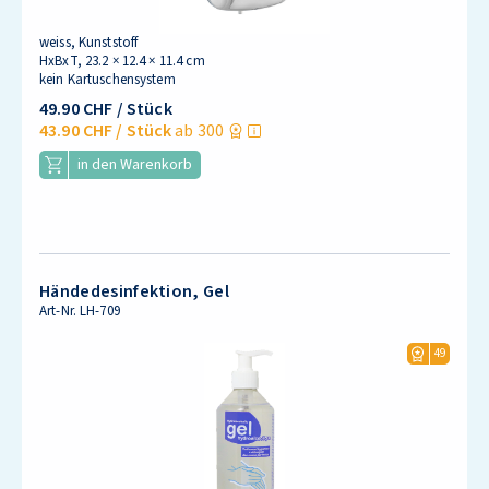
weiss, Kunststoff
HxBxT, 23.2 × 12.4 × 11.4 cm
kein Kartuschensystem
49.90 CHF
/ Stück
43.90 CHF
/ Stück
ab 300
in den Warenkorb
Händedesinfektion, Gel
Art-Nr.
LH-709
49