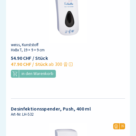
weiss, Kunststoff
HxBxT, 19 × 9 × 9 cm
54.90 CHF
/ Stück
47.90 CHF
/ Stück
ab 300
in den Warenkorb
Desinfektionsspender, Push, 400 ml
Art-Nr.
LH-532
35