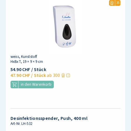
35
weiss, Kunststoff
HxBxT, 19 × 9 × 9 cm
54.90 CHF
/ Stück
47.90 CHF
/ Stück
ab 300
in den Warenkorb
Desinfektionsspender, Push, 400 ml
Art-Nr.
LH-532