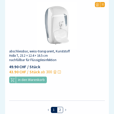
32
abschliessbar, weiss-transparent, Kunststoff
HxBxT, 23.2 × 12.4 × 16.5 cm
nachfüllbar für Flüssigdesinfektion
49.90 CHF
/ Stück
43.90 CHF
/ Stück
ab 300
in den Warenkorb
1
2
Vorherige Seite
Nächste Seite