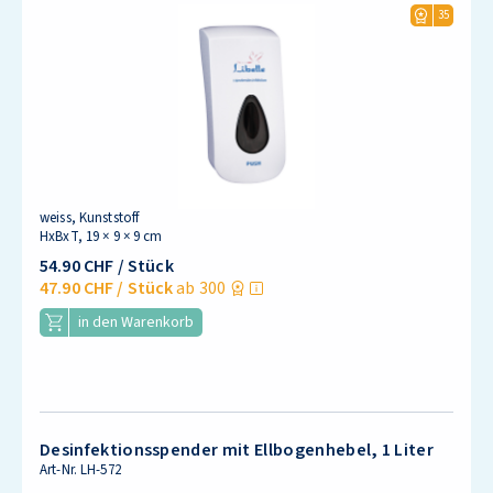
35
weiss, Kunststoff
HxBxT, 19 × 9 × 9 cm
54.90 CHF
/ Stück
47.90 CHF
/ Stück
ab 300
in den Warenkorb
Desinfektionsspender mit Ellbogenhebel, 1 Liter
Art-Nr.
LH-572