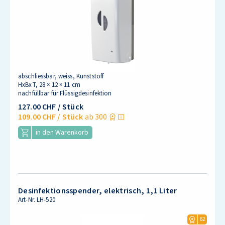
abschliessbar, weiss, Kunststoff
HxBxT, 28 × 12 × 11 cm
nachfüllbar für Flüssigdesinfektion
127.00 CHF
/ Stück
109.00 CHF
/ Stück
ab 300
in den Warenkorb
Desinfektionsspender, elektrisch, 1,1 Liter
Art-Nr.
LH-520
62