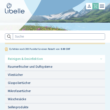
Libelle
Suche
Es fehlen noch
300
Punkte für einen Rabatt von
0.00 CHF
Reinigen & Desinfektion
Raumerfrischer und Duftsysteme
Vliestücher
Glaspoliertücher
Mikrofasertücher
Wäschesäcke
Seifenprodukte