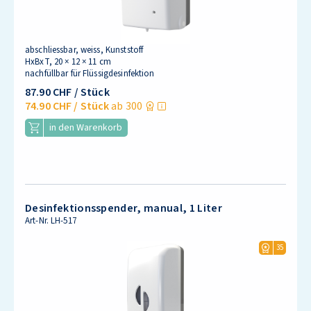
abschliessbar, weiss, Kunststoff
HxBxT, 20 × 12 × 11 cm
nachfüllbar für Flüssigdesinfektion
87.90 CHF
/ Stück
74.90 CHF
/ Stück
ab 300
in den Warenkorb
Desinfektionsspender, manual, 1 Liter
Art-Nr.
LH-517
35