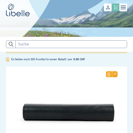
Libelle
Suche
Es fehlen noch
300
Punkte für einen Rabatt von
0.00 CHF
37